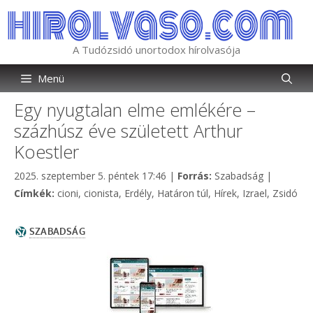
Kilépés
a
tartalomba
A Tudózsidó unortodox hírolvasója
Menü
Egy nyugtalan elme emlékére –
százhúsz éve született Arthur
Koestler
Kategória
2025. szeptember 5. péntek 17:46
|
Forrás:
Szabadság
|
Címkék
Címkék:
cioni
,
cionista
,
Erdély
,
Határon túl
,
Hírek
,
Izrael
,
Zsidó