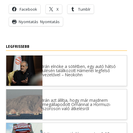
Facebook
X
Tumblr
Nyomtatás
Nyomtatás
LEGFRISSEBB
Irán elnöke a sötétben, egy autó hátsó
ülésén találkozott Hámenei legfelső
vezetővel – Neokohn
Irán azt állítja, hogy már majdnem
megállapodott Ománnal a Hormuzi-
szoroson való átkelésről