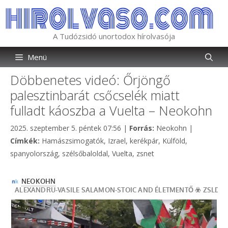
Kilépés
a
tartalomba
A Tudózsidó unortodox hírolvasója
Menü
Döbbenetes videó: Őrjöngő
palesztinbarát csőcselék miatt
fulladt káoszba a Vuelta – Neokohn
Kategória
2025. szeptember 5. péntek 07:56
|
Forrás:
Neokohn
|
Címkék
Címkék:
Hamászsimogatók
,
Izrael
,
kerékpár
,
Külföld
,
spanyolország
,
szélsőbaloldal
,
Vuelta
,
zsnet