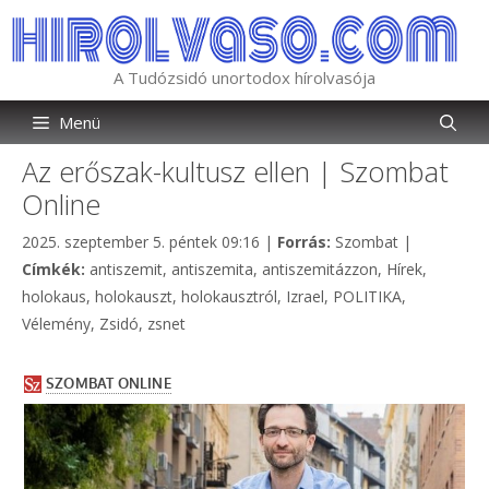
Kilépés
a
tartalomba
A Tudózsidó unortodox hírolvasója
Menü
Az erőszak-kultusz ellen | Szombat
Online
Kategória
2025. szeptember 5. péntek 09:16
|
Forrás:
Szombat
|
Címkék
Címkék:
antiszemit
,
antiszemita
,
antiszemitázzon
,
Hírek
,
holokaus
,
holokauszt
,
holokausztról
,
Izrael
,
POLITIKA
,
Vélemény
,
Zsidó
,
zsnet