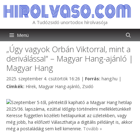
Kilépés
a
tartalomba
A Tudózsidó unortodox hírolvasója
Menü
„Úgy vagyok Orbán Viktorral, mint a
deriválással” – Magyar Hang-ajánló |
Magyar Hang
Kategória
2025. szeptember 4. csütörtök 16:26
|
Forrás:
hang.hu
|
Címkék
Címkék:
Hírek
,
Magyar Hang-ajánló
,
Zsidó
Szeptember 5-től, péntektől kapható a Magyar Hang hetilap
2025/36. lapszáma, ezúttal Időgép történelmi mellékletünkkel!
Keresse független közéleti hetilapunkat az üzletekben, vagy
még jobb, ha előfizet! Választhatja a digitális példányt is, akkor
még a postaládáig sem kell kimennie.
Tovább »