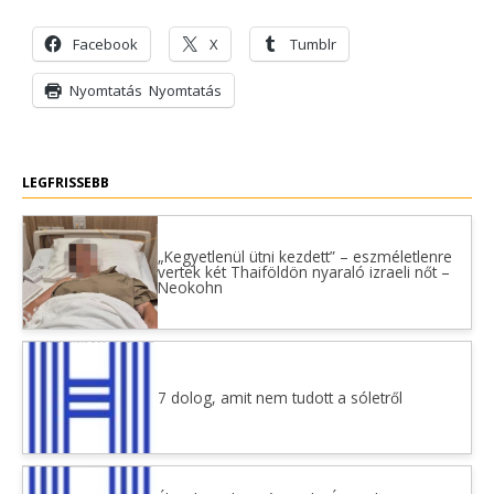
Facebook
X
Tumblr
Nyomtatás
Nyomtatás
LEGFRISSEBB
„Kegyetlenül ütni kezdett” – eszméletlenre
vertek két Thaiföldön nyaraló izraeli nőt –
Neokohn
7 dolog, amit nem tudott a sóletről