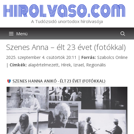
Kilépés
a
tartalomba
A Tudózsidó unortodox hírolvasója
Menü
Szenes Anna – élt 23 évet (fotókkal)
Kategória
2025. szeptember 4. csütörtök 20:11
|
Forrás:
Szabolcs Online
Címkék
|
Címkék:
alapértelmezett
,
Hírek
,
Izrael
,
Regionális