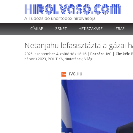
Kilépés
a
tartalomba
A Tudózsidó unortodox hírolvasója
CÍMLAP
ZSNET
HETISZAKASZ
IZRAEL
Netanjahu lefasisztázta a gázai h
Kategória
C
2025. szeptember 4. csütörtök 18:16
|
Forrás:
HVG
|
Címkék:
B
háború 2023
,
POLITIKA
,
tüntetések
,
Világ