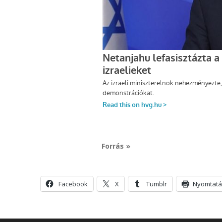
Forrás »
Facebook
X
Tumblr
Nyomtatá