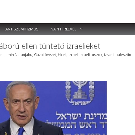
ANTISZEMITIZMUS
NAPI HÍRLEVÉL
áború ellen tüntető izraelieket
ímkék
enjamin Netanjahu
,
Gázai övezet
,
Hírek
,
Izrael
,
izraeli túszok
,
izraeli-palesztin