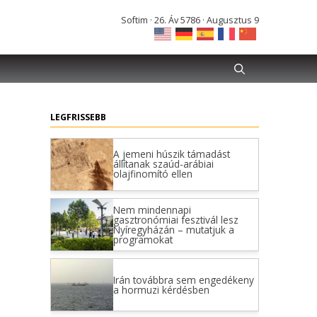
Softim · 26. Áv 5786 · Augusztus 9
LEGFRISSEBB
A jemeni húszik támadást
állítanak szaúd-arábiai
olajfinomító ellen
Nem mindennapi
gasztronómiai fesztivál lesz
Nyíregyházán – mutatjuk a
programokat
Irán továbbra sem engedékeny
a hormuzi kérdésben