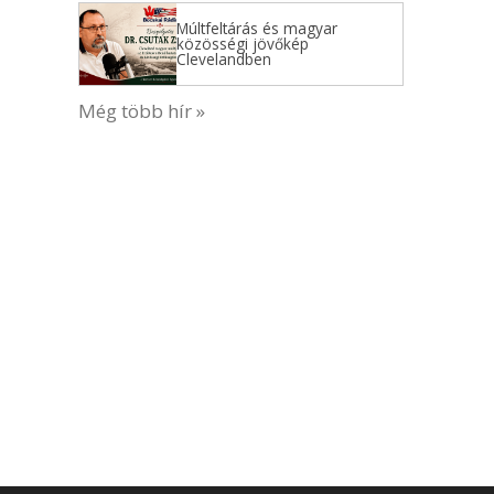
Múltfeltárás és magyar
közösségi jövőkép
Clevelandben
Még több hír »