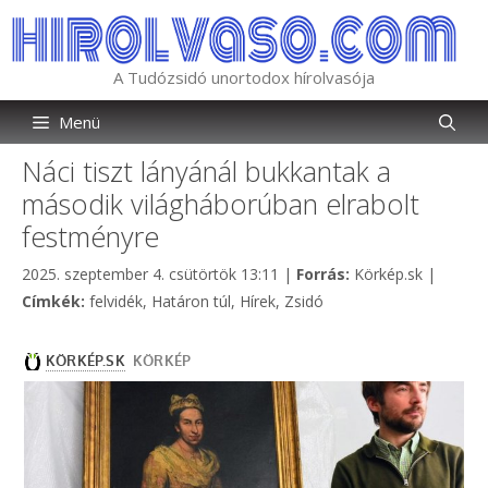
Kilépés
a
tartalomba
A Tudózsidó unortodox hírolvasója
Menü
Náci tiszt lányánál bukkantak a
második világháborúban elrabolt
festményre
Kategória
2025. szeptember 4. csütörtök 13:11
|
Forrás:
Körkép.sk
|
Címkék
Címkék:
felvidék
,
Határon túl
,
Hírek
,
Zsidó