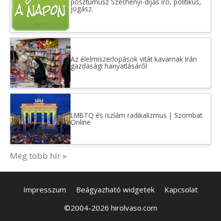
posztumusz Széchenyi-díjas író, politikus,
jogász.
Az élelmiszerlopások vitát kavarnak Irán
gazdasági hanyatlásáról
LMBTQ és iszlám radikalizmus | Szombat
Online
Még több hír »
Impresszum
Beágyazható widgetek
Kapcsolat
©2004-2026 hirolvaso.com