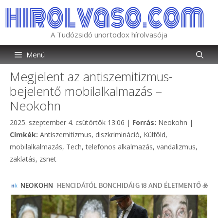
Kilépés
a
tartalomba
A Tudózsidó unortodox hírolvasója
Menü
Megjelent az antiszemitizmus-
bejelentő mobilalkalmazás –
Neokohn
Kategória
2025. szeptember 4. csütörtök 13:06
|
Forrás:
Neokohn
|
Címkék
Címkék:
Antiszemitizmus
,
diszkrimináció
,
Külföld
,
mobilalkalmazás
,
Tech
,
telefonos alkalmazás
,
vandalizmus
,
zaklatás
,
zsnet