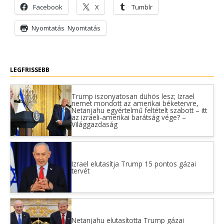
Facebook
X
Tumblr
Nyomtatás
Nyomtatás
LEGFRISSEBB
Trump iszonyatosan dühös lesz; Izrael
nemet mondott az amerikai béketervre,
Netanjahu egyértelmű feltételt szabott – itt
az izraeli-amerikai barátság vége? –
Világgazdaság
Izrael elutasítja Trump 15 pontos gázai
tervét
Netanjahu elutasította Trump gázai