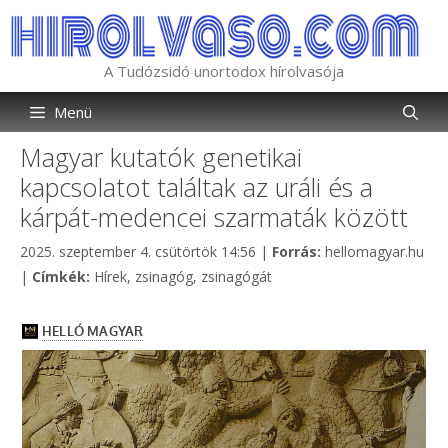
Kilépés
a
tartalomba
A Tudózsidó unortodox hírolvasója
Menü
Magyar kutatók genetikai
kapcsolatot találtak az uráli és a
kárpát-medencei szarmaták között
Kategória
2025. szeptember 4. csütörtök 14:56
|
Forrás:
hellomagyar.hu
Címkék
|
Címkék:
Hírek
,
zsinagóg
,
zsinagógát