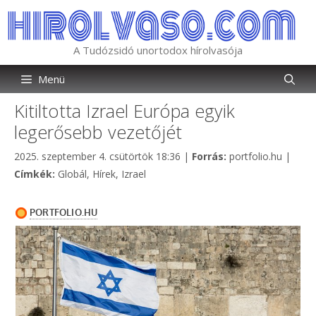
Kilépés
a
tartalomba
A Tudózsidó unortodox hírolvasója
Menü
Kitiltotta Izrael Európa egyik
legerősebb vezetőjét
Kategória
2025. szeptember 4. csütörtök 18:36
|
Forrás:
portfolio.hu
|
Címkék
Címkék:
Globál
,
Hírek
,
Izrael