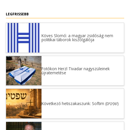
LEGFRISSEBB
Köves Slomó: a magyar zsidóság nem
politikai táborok kiszolgálója
Fotókon Herzl Tivadar nagyszüleinek
újratemetése
Következő hetiszakaszunk: Softim (שֹׁפְטִים)