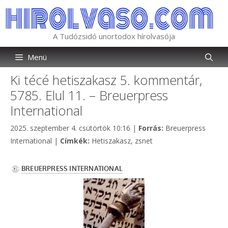
Kilépés
a
tartalomba
A Tudózsidó unortodox hírolvasója
Menü
Ki técé hetiszakasz 5. kommentár,
5785. Elul 11. – Breuerpress
International
Kategória
2025. szeptember 4. csütörtök 10:16
|
Forrás:
Breuerpress
Címkék
International
|
Címkék:
Hetiszakasz
,
zsnet