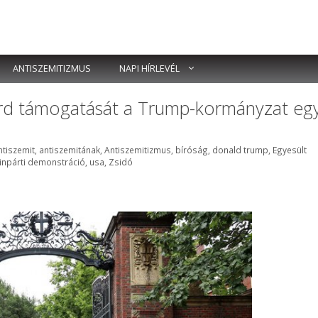
ANTISZEMITIZMUS
NAPI HÍRLEVÉL
ard támogatását a Trump-kormányzat eg
ímkék
ntiszemit
,
antiszemitának
,
Antiszemitizmus
,
bíróság
,
donald trump
,
Egyesült
inpárti demonstráció
,
usa
,
Zsidó