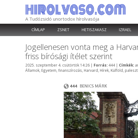
Kilépés
a
tartalomba
A Tudózsidó unortodox hírolvasója
CÍMLAP
ZSNET
HETISZAKASZ
IZRAEL
Jogellenesen vonta meg a Harv
friss bírósági ítélet szerint
Kategória
C
2025. szeptember 4. csütörtök 14:26
|
Forrás:
444
|
Címkék:
a
Államok
,
Egyetem
,
finanszírozás
,
Harvard
,
Hírek
,
Külföld
,
paleszt