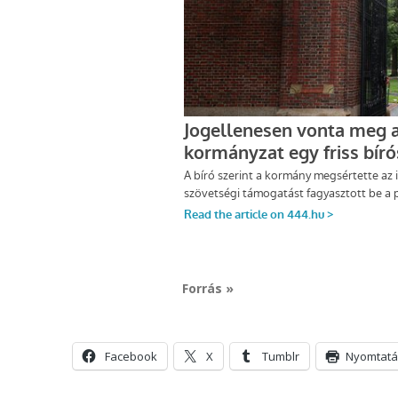
Forrás »
Facebook
X
Tumblr
Nyomtatá