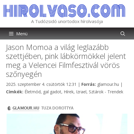
Kilépés
a
tartalomba
A Tudózsidó unortodox hírolvasója
Menü
Jason Momoa a világ leglazább
szettjében, pink lábkörmökkel jelent
meg a Velencei Filmfesztivál vörös
szőnyegén
Kategória
2025. szeptember 4. csütörtök 12:31
|
Forrás:
glamour.hu
|
Címkék
Címkék:
Életmód
,
gal gadot
,
Hírek
,
Izrael
,
Sztárok - Trendek