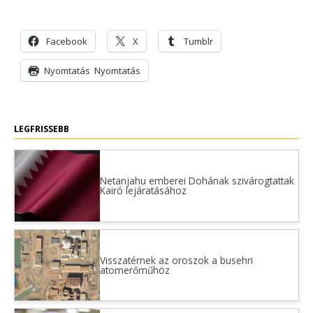
Facebook
X
Tumblr
Nyomtatás
Nyomtatás
LEGFRISSEBB
Netanjahu emberei Dohának szivárogtattak
Kairó lejáratásához
Visszatérnek az oroszok a busehri
atomerőműhöz