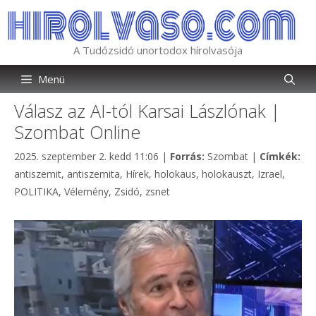
Kilépés
a
tartalomba
A Tudózsidó unortodox hírolvasója
Menü
Válasz az AI-tól Karsai Lászlónak |
Szombat Online
Kategória
2025. szeptember 2. kedd 11:06
|
Forrás:
Szombat
|
Címkék:
Címkék
antiszemit
,
antiszemita
,
Hírek
,
holokaus
,
holokauszt
,
Izrael
,
POLITIKA
,
Vélemény
,
Zsidó
,
zsnet