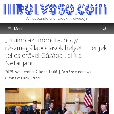
Kilépés
a
tartalomba
A Tudózsidó unortodox hírolvasója
Menü
„Trump azt mondta, hogy
részmegállapodások helyett menjek
teljes erővel Gázába”, állítja
Netanjahu
Kategória
2025. szeptember 2. kedd 14:06
|
Forrás:
euronews
|
Címkék
Címkék:
Hírek
,
Izrael