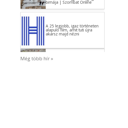
1548 Időpocsékolás vagy
segítés? – Oberlander Báruch
(Reé hetisz., beteg; levél az
orvosnak; cedáká) – Zsido.com
Elutasítja Netanjahu a Hamász
leszerelésének feltételeit,
amelyeket Trump Béketanácsa
javasol
Még több hír »