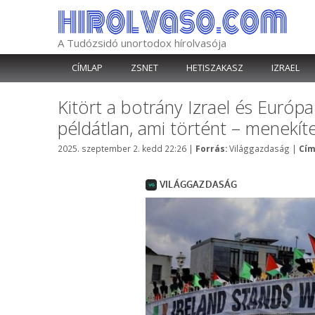
Kilépés
a
tartalomba
A Tudózsidó unortodox hírolvasója
CÍMLAP
ZSNET
HETISZAKASZ
IZRAEL
Kitört a botrány Izrael és Euró
példátlan, ami történt – menekíte
Kategória
2025. szeptember 2. kedd 22:26
|
Forrás:
Világgazdaság
|
Cím