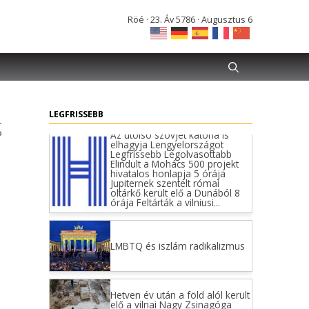
LMBTQ és iszlám radikalizmus
Röé · 23. Áv 5786 · Augusztus 6
Hetven év után a föld alól került
elő a vilnai Nagy Zsinagóga
bimája | Szombat Online
LEGFRISSEBB
g
A 25 legjobb, igaz történeten
alapuló film, amit tuti újra
akarsz majd nézni
Tízezrével jöhetnek a
menekültek megint, csak ezúttal
nem Törökország felől
Ideje volt: megszűnt az
antiszemita Takaró Mihály
befolyása az oktatás
irányítására – Neokohn