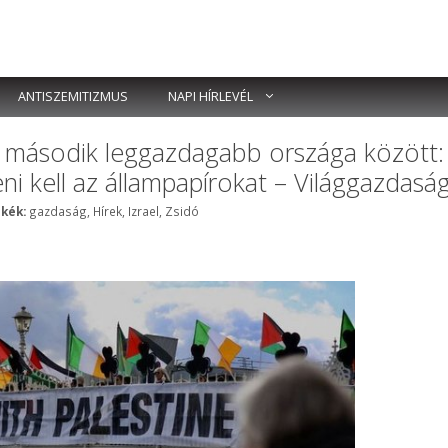
ANTISZEMITIZMUS
NAPI HÍRLEVÉL
pa második leggazdagabb országa között:
ni kell az állampapírokat – Világgazdasá
Címkék
kék:
gazdaság
,
Hírek
,
Izrael
,
Zsidó