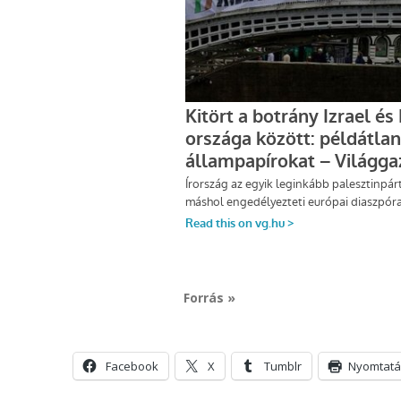
Forrás »
Facebook
X
Tumblr
Nyomtatá