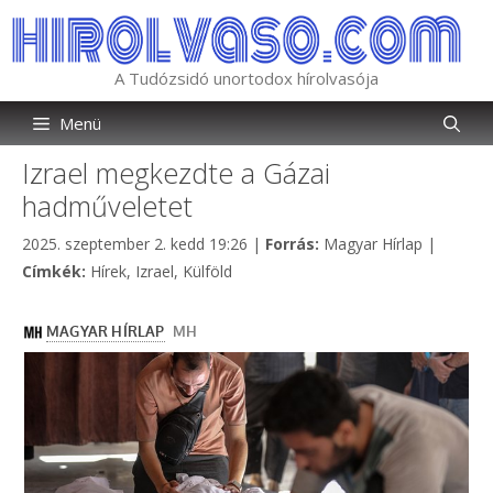
Kilépés
a
tartalomba
A Tudózsidó unortodox hírolvasója
Menü
Izrael megkezdte a Gázai
hadműveletet
Kategória
2025. szeptember 2. kedd 19:26
|
Forrás:
Magyar Hírlap
|
Címkék
Címkék:
Hírek
,
Izrael
,
Külföld