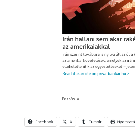
Forrás »
Facebook
X
Tumblr
Nyomtatá