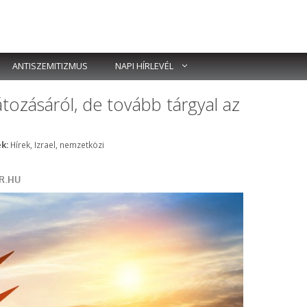
ANTISZEMITIZMUS
NAPI HÍRLEVÉL
látozásáról, de tovább tárgyal az
Címkék
k:
Hírek
,
Izrael
,
nemzetközi