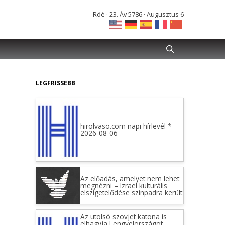
Röé · 23. Áv 5786 · Augusztus 6
hirolvaso.com napi hírlevél *
2026-08-06
Az előadás, amelyet nem lehet
megnézni – Izrael kulturális
LEGFRISSEBB
elszigetelődése színpadra került
Az utolsó szovjet katona is
elhagyja Lengyelországot
Legfrissebb Legolvasottabb
Elindult a Mohács 500 projekt
hivatalos honlapja 5 órája
Jupiternek szentelt római
oltárkő került elő a Dunából 8
órája Feltárták a vilniusi...
LMBTQ és iszlám radikalizmus
Ennyit a Béketanács nagy