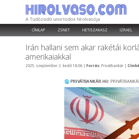
Kilépés
a
tartalomba
A Tudózsidó unortodox hírolvasója
CÍMLAP
ZSNET
HETISZAKASZ
IZRAEL
Irán hallani sem akar rakétái kor
amerikaiakkal
Kategória
2025. szeptember 2. kedd 18:06
|
Forrás:
Privátbankár
|
Címké