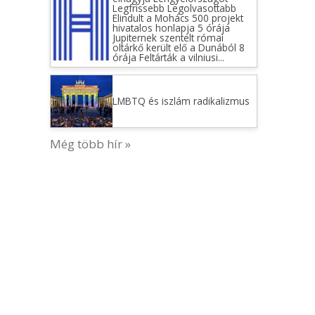
tervéről? Izrael egyértelmű
nemet mondott – Az egész alku
borulhat
Mankótörő Pöstyén | hírek.sk
Tízezrével jöhetnek a
menekültek megint, csak ezúttal
nem Törökország felől
Még több hír »
Ideje volt: megszűnt az
antiszemita Takaró Mihály
befolyása az oktatás
irányítására – Neokohn