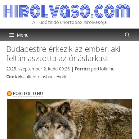
Kilépés
a
tartalomba
A Tudózsidó unortodox hírolvasója
Menü
Budapestre érkezik az ember, aki
feltámasztotta az óriásfarkast
Kategória
2025. szeptember 2. kedd 09:26
|
Forrás:
portfolio.hu
|
Címkék
Címkék:
albert einstein
,
Hírek