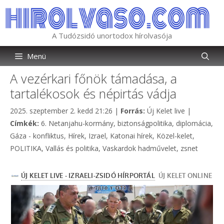
Kilépés
a
tartalomba
A Tudózsidó unortodox hírolvasója
Menü
A vezérkari főnök támadása, a
tartalékosok és népirtás vádja
Kategória
2025. szeptember 2. kedd 21:26
|
Forrás:
Új Kelet live
|
Címkék
Címkék:
6. Netanjahu-kormány
,
biztonságpolitika
,
diplomácia
,
Gáza - konfliktus
,
Hírek
,
Izrael
,
Katonai hírek
,
Közel-kelet
,
POLITIKA
,
Vallás és politika
,
Vaskardok hadművelet
,
zsnet