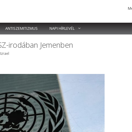
Me
ANTISZEMITIZMUS
NAPI HÍRLEVÉL
NSZ-irodában Jemenben
k
Izrael