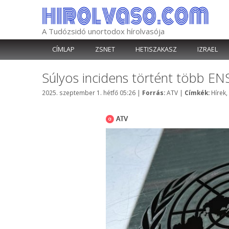
Kilépés
a
tartalomba
A Tudózsidó unortodox hírolvasója
CÍMLAP
ZSNET
HETISZAKASZ
IZRAEL
Súlyos incidens történt több E
Kategória
Címké
2025. szeptember 1. hétfő 05:26
|
Forrás:
ATV
|
Címkék:
Hírek
,