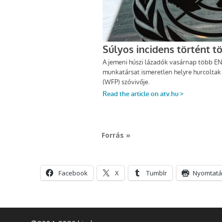
Forrás »
Facebook
X
Tumblr
Nyomtatá