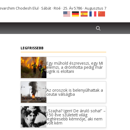
varchim Chodesh Elul · Sábát · Röé · 25. Áv 5786 · Augusztus 7
LEGFRISSEBB
Egy műhold észreveszi, egy MI
elemzi, a drónflotta pedig már
ugrik is eloltani
Az oroszok is belenyúlhattak a
ceutai válságba
„Szajha? Igen! De áruló soha!” –
150 éve született világ
leghíresebb kémnője, aki nem
volt kém