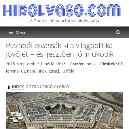
Kilépés
a
tartalomba
A Tudózsidó unortodox hírolvasója
Menü
Pizzából olvassák ki a világpolitika
jövőjét – és ijesztően jól működik
Kategória
Címk
2025. szeptember 1. hétfő 18:16
|
Forrás:
Index
|
Címkék:
CE
femina
,
CE napi
,
Hírek
,
Izrael
,
Külföld