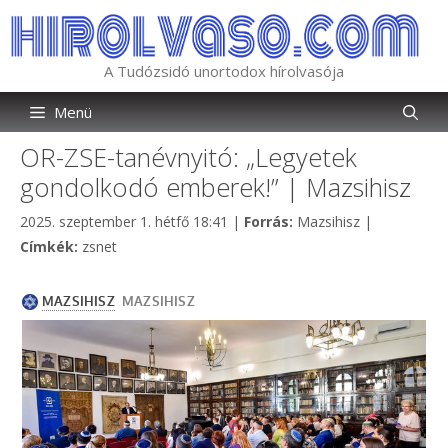
Kilépés
a
tartalomba
A Tudózsidó unortodox hírolvasója
Menü
OR-ZSE-tanévnyitó: „Legyetek
gondolkodó emberek!” | Mazsihisz
Kategória
2025. szeptember 1. hétfő 18:41
|
Forrás:
Mazsihisz
|
Címkék
Címkék:
zsnet