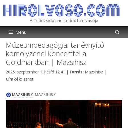
Kilépés
a
tartalomba
A Tudózsidó unortodox hírolvasója
Menü
Múzeumpedagógiai tanévnyitó
komolyzenei koncerttel a
Goldmarkban | Mazsihisz
Kategória
2025. szeptember 1. hétfő 12:41
|
Forrás:
Mazsihisz
|
Címkék
Címkék:
zsnet