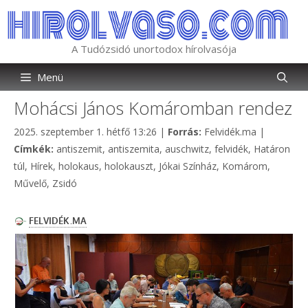
Kilépés
a
tartalomba
A Tudózsidó unortodox hírolvasója
Menü
Mohácsi János Komáromban rendez
Kategória
2025. szeptember 1. hétfő 13:26
|
Forrás:
Felvidék.ma
|
Címkék
Címkék:
antiszemit
,
antiszemita
,
auschwitz
,
felvidék
,
Határon
túl
,
Hírek
,
holokaus
,
holokauszt
,
Jókai Színház
,
Komárom
,
Művelő
,
Zsidó