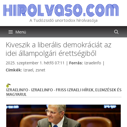
Kilépés
a
tartalomba
A Tudózsidó unortodox hírolvasója
Menü
Kiveszik a liberális demokráciát az
idei állampolgári érettségiből
Kategória
2025. szeptember 1. hétfő 07:11
|
Forrás:
Izraelinfo
|
Címkék
Címkék:
Izrael
,
zsnet