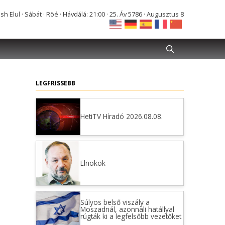
Elul · Sábát · Röé · Hávdálá: 21:00 · 25. Áv 5786 · Augusztus 8
LEGFRISSEBB
HetiTV Híradó 2026.08.08.
Elnökök
Súlyos belső viszály a
Moszadnál, azonnali hatállyal
rúgták ki a legfelsőbb vezetőket