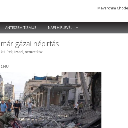
Mevarchim Chodesh 
ANTISZEMITIZMUS
NAPI HÍRLEVÉL
 már gázai népirtás
Címkék
k:
Hírek
,
Izrael
,
nemzetközi