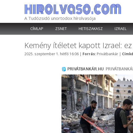
Kilépés
a
tartalomba
A Tudózsidó unortodox hírolvasója
CÍMLAP
ZSNET
HETISZAKASZ
IZRAEL
Kemény ítéletet kapott Izrael: ez
Kategória
2025. szeptember 1. hétfő 16:06
|
Forrás:
Privátbankár
|
Címké