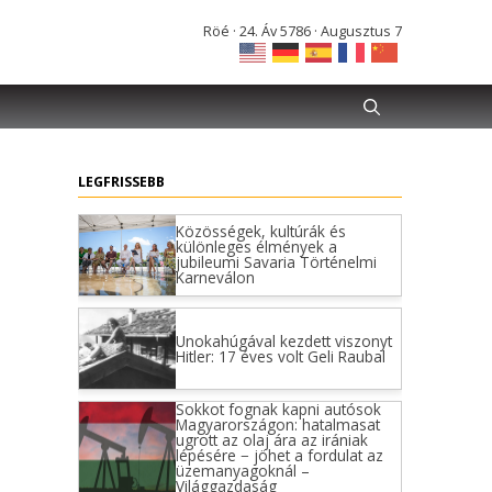
Röé · 24. Áv 5786 · Augusztus 7
LEGFRISSEBB
Közösségek, kultúrák és
különleges élmények a
jubileumi Savaria Történelmi
Karneválon
Unokahúgával kezdett viszonyt
Hitler: 17 éves volt Geli Raubal
Sokkot fognak kapni autósok
Magyarországon: hatalmasat
ugrott az olaj ára az irániak
lépésére − jöhet a fordulat az
üzemanyagoknál –
Világgazdaság