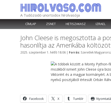
Kilépés
a
tartalomba
A Tudózsidó unortodox hírolvasója
CÍMLAP
ZSNET
HETISZAKASZ
IZRAEL
John Cleese is megosztotta a po
hasonlítja az Amerikába költözö
Kategória
2025. szeptember 1. hétfő 18:06
|
Forrás:
Szeretlek Magyarors
A többek között a Monty Python-fil
mozikból ismert John Cleese újra biz
Viktorért és a magyar kormányért. A 
nyelvű posztjából értesült Orbán Ráh
Facebook
X
Tumblr
Nyomtatá