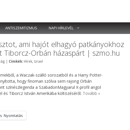
ANTISZEMITIZMUS
NAPI HÍRLEVÉL
sztot, ami hajót elhagyó patkányokhoz
tt Tiborcz-Orbán házaspárt | szmo.hu
Címkék
zág
|
Címkék:
Hírek
,
Izrael
mekből, a Waczak-szálló sorozatból és a Harry Potter-
onyította, hogy finoman szólva sem rajong Orbán
brit színészlegenda a SzabadonMagyarul X-profil angol
el és Tiborcz István Amerikába költözéséről.
Tovább »
s
Nyomtatás