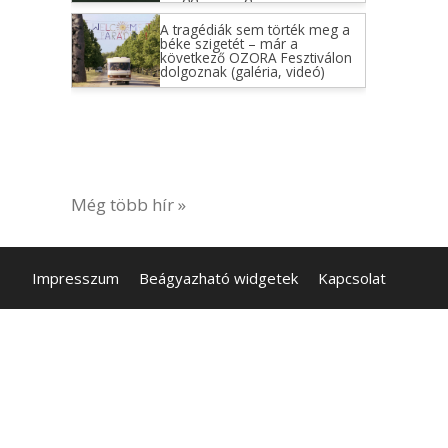
A tragédiák sem törték meg a
béke szigetét – már a
következő OZORA Fesztiválon
dolgoznak (galéria, videó)
Még több hír »
Impresszum
Beágyazható widgetek
Kapcsolat