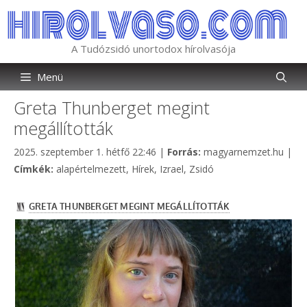
Kilépés
a
tartalomba
A Tudózsidó unortodox hírolvasója
Menü
Greta Thunberget megint
megállították
Kategória
2025. szeptember 1. hétfő 22:46
|
Forrás:
magyarnemzet.hu
|
Címkék
Címkék:
alapértelmezett
,
Hírek
,
Izrael
,
Zsidó