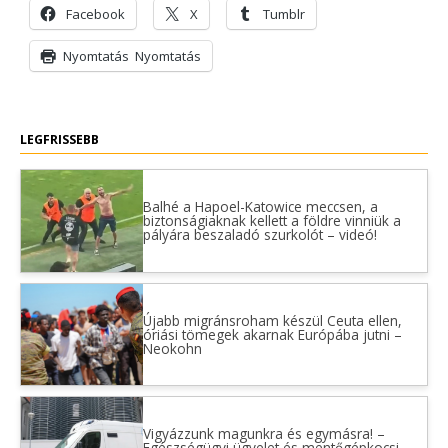
Facebook
X
Tumblr
Nyomtatás
Nyomtatás
LEGFRISSEBB
Balhé a Hapoel-Katowice meccsen, a
biztonságiaknak kellett a földre vinniük a
pályára beszaladó szurkolót – videó!
Újabb migránsroham készül Ceuta ellen,
óriási tömegek akarnak Európába jutni –
Neokohn
Vigyázzunk magunkra és egymásra! –
Egészségügyi ügyelet és mentőgépkocsi-