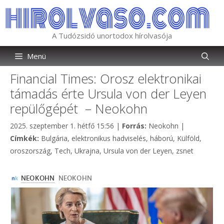
Kilépés
a
tartalomba
A Tudózsidó unortodox hírolvasója
Menü
Financial Times: Orosz elektronikai
támadás érte Ursula von der Leyen
repülőgépét – Neokohn
Kategória
2025. szeptember 1. hétfő 15:56
|
Forrás:
Neokohn
|
Címkék
Címkék:
Bulgária
,
elektronikus hadviselés
,
háború
,
Külföld
,
oroszország
,
Tech
,
Ukrajna
,
Ursula von der Leyen
,
zsnet