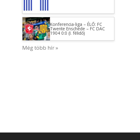
Konferencia-liga – ÉLŐ: FC
Twente Enschede – FC DAC
1904 0:0 (I. félidő)
Még több hír »