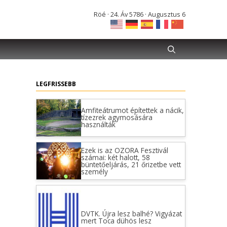
Röé · 24. Áv 5786 · Augusztus 6
LEGFRISSEBB
Amfiteátrumot építettek a nácik,
tízezrek agymosására
használták
Ezek is az OZORA Fesztivál
számai: két halott, 58
büntetőeljárás, 21 őrizetbe vett
személy
DVTK. Újra lesz balhé? Vigyázat
mert Toca dühös lesz