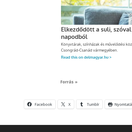
Forrás »
Facebook
X
Tumblr
Nyomtatá