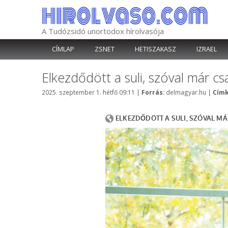
Kilépés
a
tartalomba
A Tudózsidó unortodox hírolvasója
CÍMLAP
ZSNET
HETISZAKASZ
IZRAEL
Elkezdődött a suli, szóval már c
Kategória
2025. szeptember 1. hétfő 09:11
|
Forrás:
delmagyar.hu
|
Címk