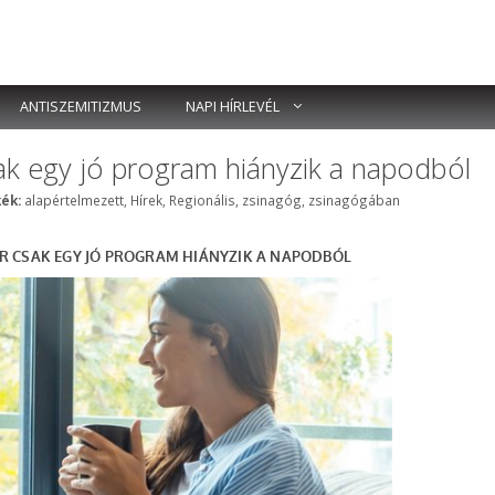
ANTISZEMITIZMUS
NAPI HÍRLEVÉL
sak egy jó program hiányzik a napodból
Címkék
ék:
alapértelmezett
,
Hírek
,
Regionális
,
zsinagóg
,
zsinagógában