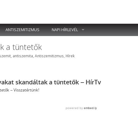
ANTISZEMITIZMUS
NAPI HÍRLEVÉL
ak a tüntetők
kék
szemit
,
antiszemita
,
Antiszemitizmus
,
Hírek