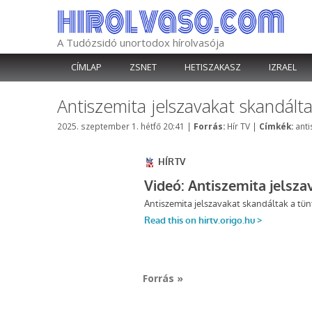
Kilépés
a
tartalomba
A Tudózsidó unortodox hírolvasója
CÍMLAP
ZSNET
HETISZAKASZ
IZRAEL
Antiszemita jelszavakat skandált
Kategória
Cím
2025. szeptember 1. hétfő 20:41
|
Forrás:
Hír TV
|
Címkék:
anti
Forrás »