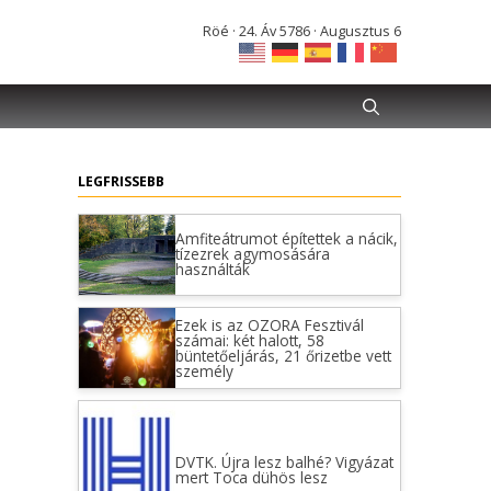
Röé · 24. Áv 5786 · Augusztus 6
LEGFRISSEBB
Amfiteátrumot építettek a nácik,
tízezrek agymosására
használták
Ezek is az OZORA Fesztivál
számai: két halott, 58
büntetőeljárás, 21 őrizetbe vett
személy
DVTK. Újra lesz balhé? Vigyázat
mert Toca dühös lesz