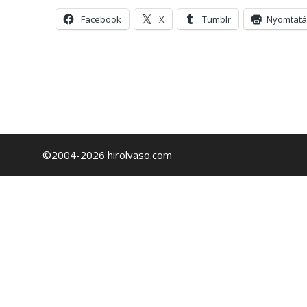
Facebook
X
Tumblr
Nyomtatá
©2004-2026 hirolvaso.com