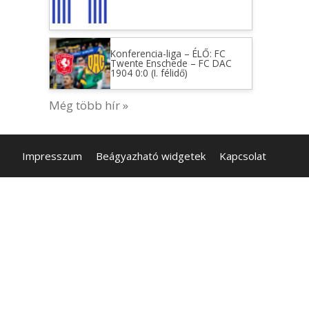
Konferencia-liga – ÉLŐ: FC
Twente Enschede – FC DAC
1904 0:0 (I. félidő)
Még több hír »
Impresszum
Beágyazható widgetek
Kapcsolat