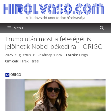
Kilépés
a
tartalomba
A Tudózsidó unortodox hírolvasója
Menü
Trump után most a feleségét is
jelölhetik Nobel-békedíjra – ORIGO
Kategória
2025. augusztus 31. vasárnap 12:26
|
Forrás:
Origo
|
Címkék
Címkék:
Hírek
,
Izrael