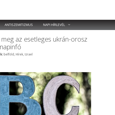
ANTISZEMITIZMUS
NAPI HÍRLEVÉL
t meg az esetleges ukrán-orosz
 napinfó
Címkék
k:
belföld
,
Hírek
,
Izrael