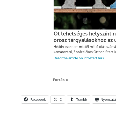
Forrás »
Facebook
X
Tumblr
Nyomtatá