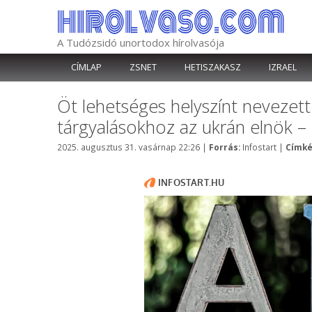
Kilépés
a
tartalomba
A Tudózsidó unortodox hírolvasója
CÍMLAP
ZSNET
HETISZAKASZ
IZRAEL
Öt lehetséges helyszínt nevezet
tárgyalásokhoz az ukrán elnök –
Kategória
2025. augusztus 31. vasárnap 22:26
|
Forrás:
Infostart
|
Címké