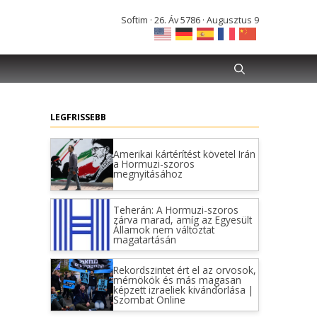
Softim · 26. Áv 5786 · Augusztus 9
LEGFRISSEBB
Amerikai kártérítést követel Irán
a Hormuzi-szoros
megnyitásához
Teherán: A Hormuzi-szoros
zárva marad, amíg az Egyesült
Államok nem változtat
magatartásán
Rekordszintet ért el az orvosok,
mérnökök és más magasan
képzett izraeliek kivándorlása |
Szombat Online