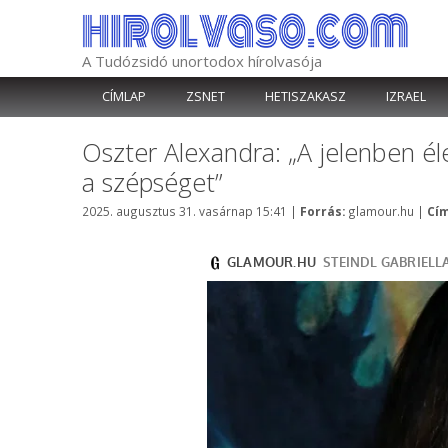
Kilépés
a
tartalomba
A Tudózsidó unortodox hírolvasója
CÍMLAP
ZSNET
HETISZAKASZ
IZRAEL
Oszter Alexandra: „A jelenben é
a szépséget”
Kategória
2025. augusztus 31. vasárnap 15:41
|
Forrás:
glamour.hu
|
Cím