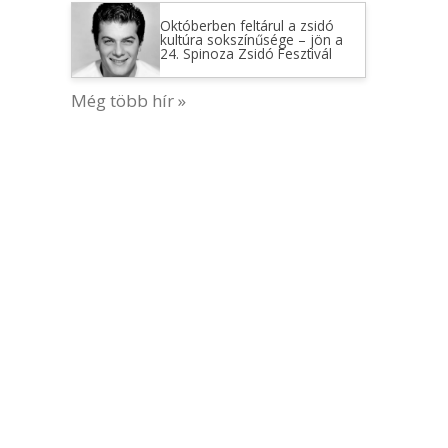
Októberben feltárul a zsidó
kultúra sokszínűsége – jön a
24. Spinoza Zsidó Fesztivál
Még több hír »