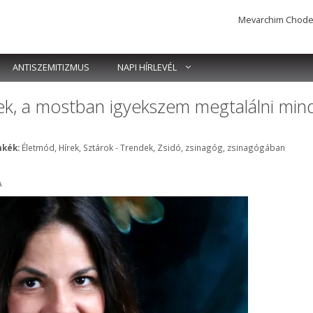
Mevarchim Chodesh 
ANTISZEMITIZMUS
NAPI HÍRLEVÉL
lek, a mostban igyekszem megtalálni min
Címkék
kék:
Életmód
,
Hírek
,
Sztárok - Trendek
,
Zsidó
,
zsinagóg
,
zsinagógában