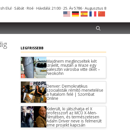
Elul · Sábát · Röé · Hávdálá: 21:00 · 25. Áv 5786 · Augusztus 8
dig
LEGFRISSEBB
Majdnem meglincseltek két
izraelit, miután a Waze egy
palesztin városba vitte őket –
Neokohn
Denver: Demokratikus
szocialisták rémítő menetelése
a hatalom felé | Szombat
Online
Kiderült, ki játszhatja el X
professzort az MCU X-Men-
filmjében, és természetesen
Adam Driver neve is felmerült
eme projekt kapcsán