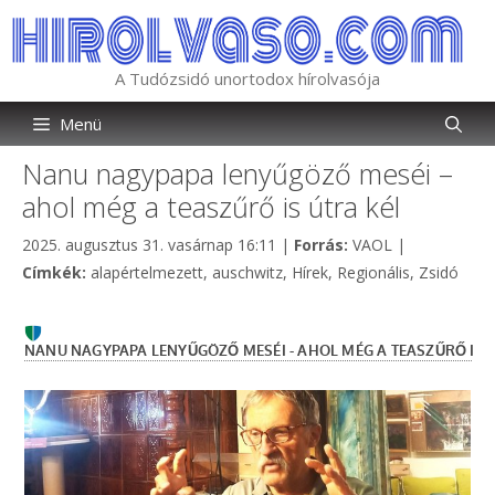
Kilépés
a
tartalomba
A Tudózsidó unortodox hírolvasója
Menü
Nanu nagypapa lenyűgöző meséi –
ahol még a teaszűrő is útra kél
Kategória
2025. augusztus 31. vasárnap 16:11
|
Forrás:
VAOL
|
Címkék
Címkék:
alapértelmezett
,
auschwitz
,
Hírek
,
Regionális
,
Zsidó