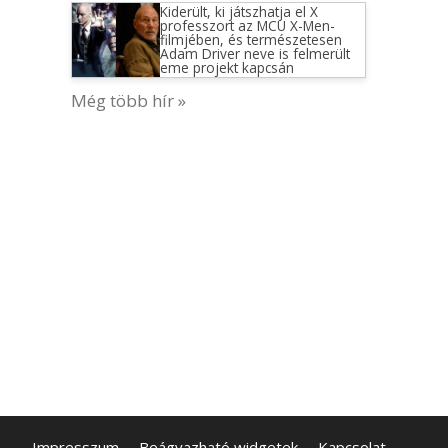
Kiderült, ki játszhatja el X
professzort az MCU X-Men-
filmjében, és természetesen
Adam Driver neve is felmerült
eme projekt kapcsán
Még több hír »
Impresszum
Beágyazható widgetek
Kapcsolat