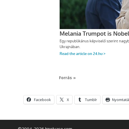
Forrás »
Facebook
X
Tumblr
Nyomtatá
©2004-2026 hirolvaso.com