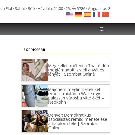
Elul · Sábát · Röé · Hávdálá: 21:00 · 25. Áv 5786 · Augusztus 8
LEGFRISSEBB
Meg kellett műteni a Thaiföldön
megtámadott izraeli anyát és
lányát | Szombat Online
Majdnem meglincseltek két
izraelit, miután a Waze egy
palesztin városba vitte őket –
Neokohn
Denver: Demokratikus
szocialisták rémítő menetelése
a hatalom felé | Szombat
Online