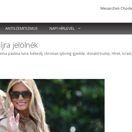
Mevarchim Chodesh 
ANTISZEMITIZMUS
NAPI HÍRLEVÉL
jra jelölnék
Címkék
anna paulina luna
,
békedíj
,
christian tybring-gjedde
,
donald trump
,
Hírek
,
Izrael
,