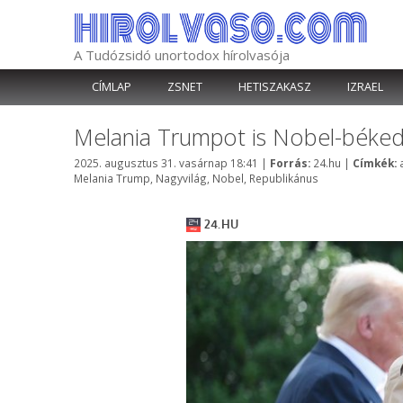
Kilépés
a
tartalomba
A Tudózsidó unortodox hírolvasója
CÍMLAP
ZSNET
HETISZAKASZ
IZRAEL
Melania Trumpot is Nobel-békedí
Kategória
2025. augusztus 31. vasárnap 18:41
|
Forrás:
24.hu
|
Címkék:
Melania Trump
,
Nagyvilág
,
Nobel
,
Republikánus