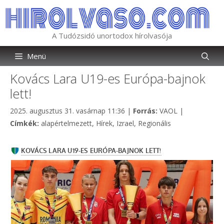
Kilépés
a
tartalomba
A Tudózsidó unortodox hírolvasója
Menü
Kovács Lara U19-es Európa-bajnok
lett!
Kategória
2025. augusztus 31. vasárnap 11:36
|
Forrás:
VAOL
|
Címkék
Címkék:
alapértelmezett
,
Hírek
,
Izrael
,
Regionális