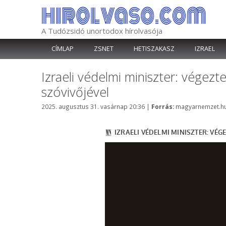
Kilépés
a
tartalomba
A Tudózsidó unortodox hírolvasója
CÍMLAP
ZSNET
HETISZAKASZ
IZRAEL
Izraeli védelmi miniszter: végez
szóvivőjével
Kategória
2025. augusztus 31. vasárnap 20:36
|
Forrás:
magyarnemzet.h