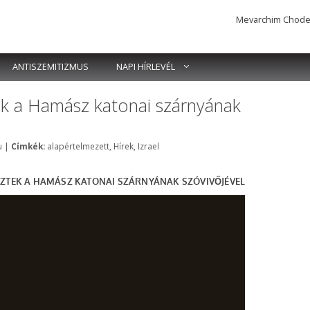
Mevarchim Chodesh 
ANTISZEMITIZMUS
NAPI HÍRLEVÉL
tek a Hamász katonai szárnyának
Címkék
u
|
Címkék:
alapértelmezett
,
Hírek
,
Izrael