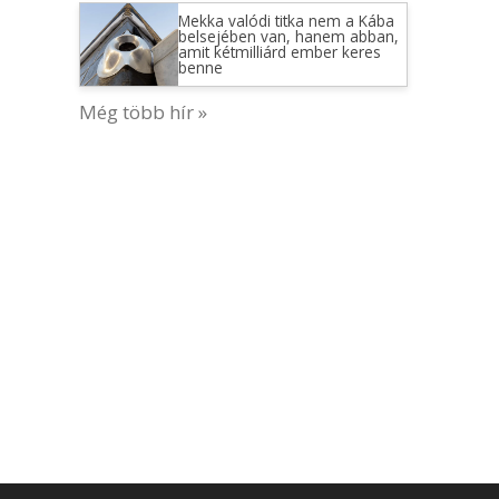
Mekka valódi titka nem a Kába
belsejében van, hanem abban,
amit kétmilliárd ember keres
benne
Még több hír »