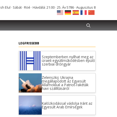
Elul · Sábát · Röé · Hávdálá: 21:00 · 25. Áv 5786 · Augusztus 8
LEGFRISSEBB
Szeptemberben nyílhat meg az
izraeli együttműködésben épülő
szerbiai dróngyár
Zelenszkij: Ukrajna
megállapodott az Egyesült
Államokkal a Patriot-rakéták
havi szállításáról
Kalózkodással vádolja Iránt az
Egyesült Arab Emírségek