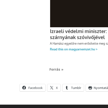
Forrás »
Facebook
X
Tumblr
Nyomtatá