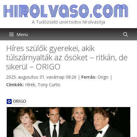
Kilépés
a
tartalomba
A Tudózsidó unortodox hírolvasója
Menü
Híres szülők gyerekei, akik
túlszárnyalták az ősöket – ritkán, de
sikerül – ORIGO
Kategória
2025. augusztus 31. vasárnap 08:26
|
Forrás:
Origo
|
Címkék
Címkék:
Hírek
,
Tony Curtis