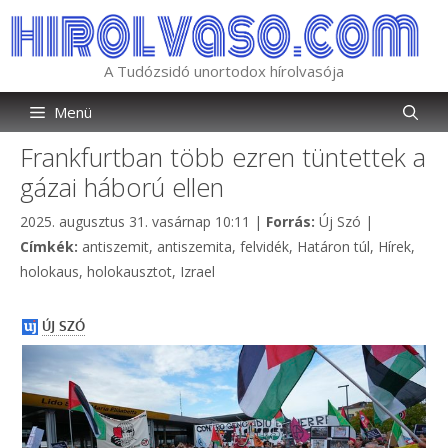
Kilépés
a
tartalomba
A Tudózsidó unortodox hírolvasója
Menü
Frankfurtban több ezren tüntettek a
gázai háború ellen
Kategória
2025. augusztus 31. vasárnap 10:11
|
Forrás:
Új Szó
|
Címkék
Címkék:
antiszemit
,
antiszemita
,
felvidék
,
Határon túl
,
Hírek
,
holokaus
,
holokausztot
,
Izrael