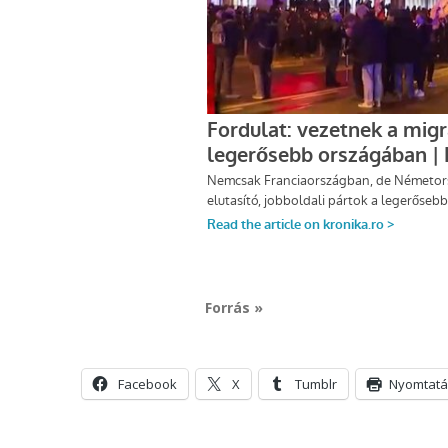
Forrás »
Facebook
X
Tumblr
Nyomtatá