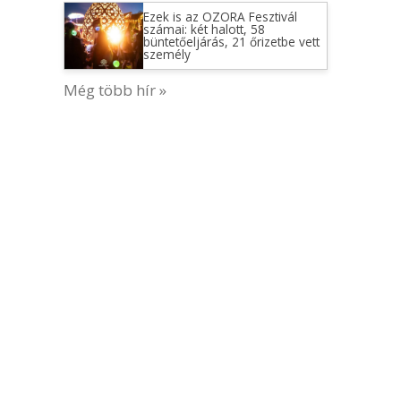
Ezek is az OZORA Fesztivál
számai: két halott, 58
büntetőeljárás, 21 őrizetbe vett
személy
Még több hír »