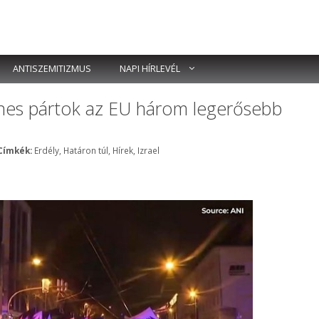
ANTISZEMITIZMUS
NAPI HÍRLEVÉL
enes pártok az EU három legerősebb
Címkék
Címkék:
Erdély
,
Határon túl
,
Hírek
,
Izrael