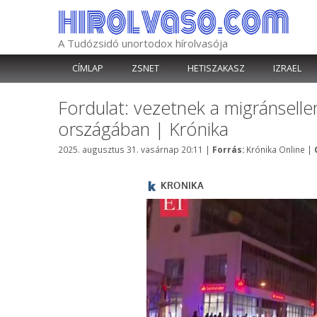
Kilépés
a
tartalomba
A Tudózsidó unortodox hírolvasója
CÍMLAP
ZSNET
HETISZAKASZ
IZRAEL
Fordulat: vezetnek a migránsell
országában | Krónika
Kategória
2025. augusztus 31. vasárnap 20:11
|
Forrás:
Krónika Online
|