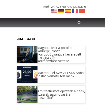
Röé · 24. Áv 5786 · Augusztus 6
LEGFRISSEBB
Magasra ívelt a politikai
karrierje, most
korrupciógyanúba keveredett
Ukrajna volt
kormányfőhelyettese
Maccabi Tel Aviv vs CSKA Sofia
Jóslat: Várható felállások
Amfiteátrumot építettek a nácik,
tízezrek agymosására
használták