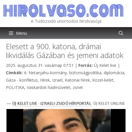
Kilépés
a
tartalomba
A Tudózsidó unortodox hírolvasója
Menü
Elesett a 900. katona, drámai
likvidálás Gázában és jemeni adatok
Kategória
2025. augusztus 31. vasárnap 07:51
|
Forrás:
Új Kelet live
|
Címkék
Címkék:
6. Netanjahu-kormány
,
biztonságpolitika
,
diplomácia
,
Gáza - konfliktus
,
Hírek
,
Izrael
,
Katonai hírek
,
Közel-kelet
,
POLITIKA
,
Vaskardok hadművelet
,
zsnet