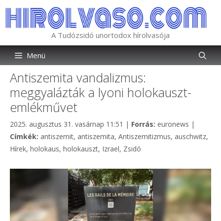
Kilépés
a
tartalomba
A Tudózsidó unortodox hírolvasója
Menü
Antiszemita vandalizmus:
meggyalázták a lyoni holokauszt-
emlékművet
Kategória
2025. augusztus 31. vasárnap 11:51
|
Forrás:
euronews
|
Címkék
Címkék:
antiszemit
,
antiszemita
,
Antiszemitizmus
,
auschwitz
,
Hírek
,
holokaus
,
holokauszt
,
Izrael
,
Zsidó