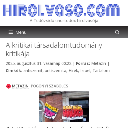
Kilépés
a
tartalomba
A Tudózsidó unortodox hírolvasója
Menü
A kritikai társadalomtudomány
kritikája
Kategória
2025. augusztus 31. vasárnap 00:22
|
Forrás:
Metazin
|
Címkék
Címkék:
antiszemit
,
antiszemita
,
Hírek
,
Izrael
,
Tartalom