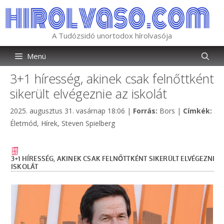
Kilépés
a
tartalomba
A Tudózsidó unortodox hírolvasója
Menü
3+1 híresség, akinek csak felnőttként
sikerült elvégeznie az iskolát
Kategória
Cím
2025. augusztus 31. vasárnap 18:06
|
Forrás:
Bors
|
Címkék:
Életmód
,
Hírek
,
Steven Spielberg